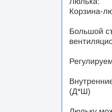
Люлька:
Корзина-лю
Большой с
вентиляци
Регулируем
Внутренние
(Д*Ш)
Люльку мож