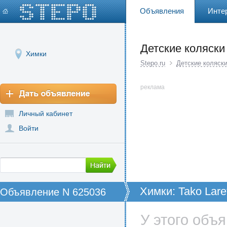
Объявления
Инте
Детские коляски
Химки
Stepo.ru
Детские коляск
реклама
Личный кабинет
Войти
Химки: Tako Lare
Объявление N 625036
У этого объ