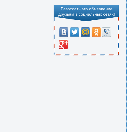
Разослать это объявление
друзьям в социальных сетях!