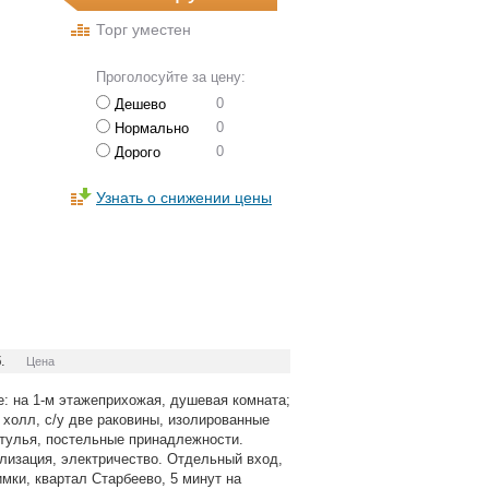
Торг уместен
Проголосуйте за цену:
0
Дешево
0
Нормально
0
Дорого
Узнать о снижении цены
.
Цена
е: на 1-м этажеприхожая, душевая комната;
е холл, с/у две раковины, изолированные
стулья, постельные принадлежности.
ализация, электричество. Отдельный вход,
мки, квартал Старбеево, 5 минут на