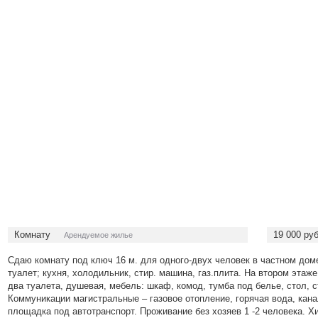
Комнату
19 000
руб
Арендуемое жилье
Сдаю комнату под ключ 16 м. для одного-двух человек в частном дом
туалет; кухня, холодильник, стир. машина, газ.плита. На втором этаж
два туалета, душевая, мебель: шкаф, комод, тумба под белье, стол, 
Коммуникации магистральные – газовое отопление, горячая вода, кан
площадка под автотранспорт. Проживание без хозяев 1 -2 человека. Хи