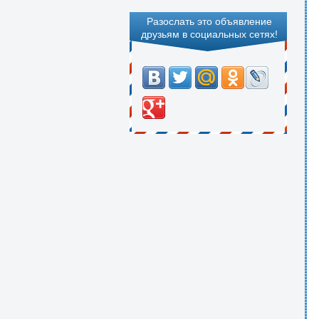
Разослать это объявление
друзьям в социальных сетях!