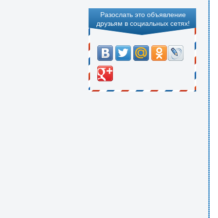
Разослать это объявление
друзьям в социальных сетях!