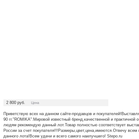
2 800
руб.
Цена
Приветствую всех на данном сайте-продавцов и покупателей!Выставл
90 гг."ROMIKA".Мировой известный бренд,качественной и практичной
людям рекомендую данный лот.Товар полностью соответствует выста
России за счет покупателя!!!Размеры,цвет,цена,имеются.Отвечу всем
данного лота!Всем удачи и всего самого наилучшего! Stepo.ru