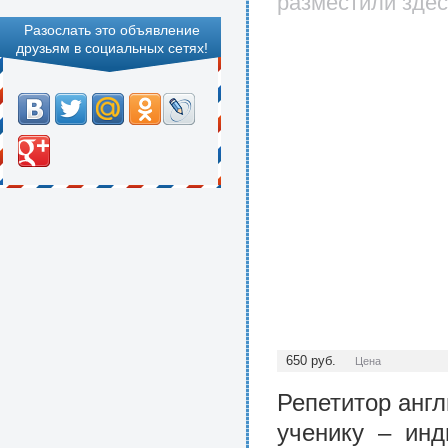
разместили здес
Разослать это объявление
друзьям в социальных сетях!
650
руб.
Цена
Репетитор анг
ученику – инд