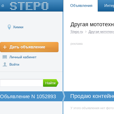
Объявления
Инте
Другая мототехн
Химки
Stepo.ru
Другая мототех
реклама
Личный кабинет
Войти
Продаю контейн
Объявление N 1052893
У этого объявления нет фото