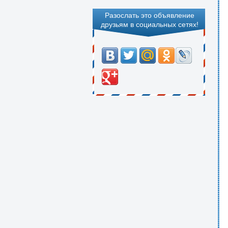
Разослать это объявление
друзьям в социальных сетях!