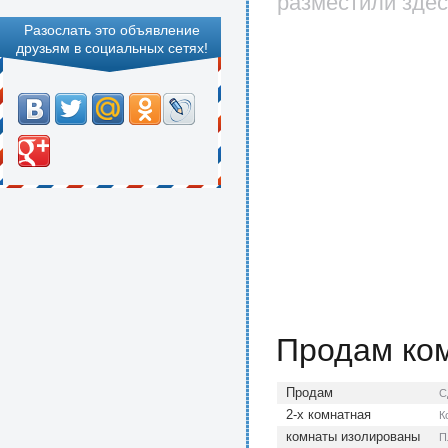
разместили здес
Разослать это объявление
друзьям в социальных сетях!
Продам ко
Продам
С
2-х комнатная
К
комнаты изолированы
П