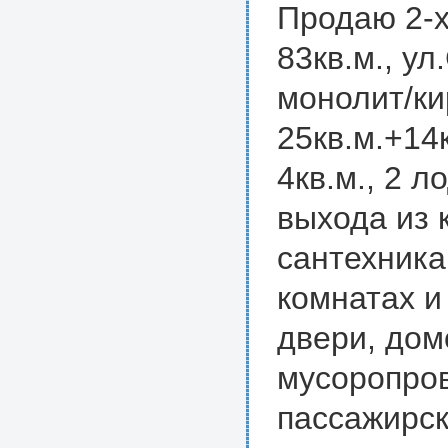
Продаю 2-х
83кв.м., ул
монолит/ки
25кв.м.+14к
4кв.м., 2 л
выхода из к
сантехника
комнатах и
двери, дом
мусоропров
пассажирск