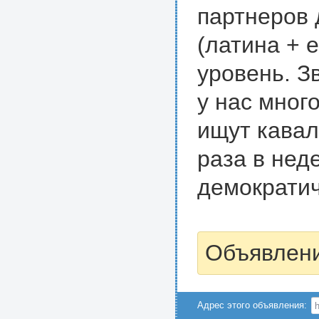
партнеров 
(латина + 
уровень. З
у нас мног
ищут кавал
раза в нед
демократич
Объявлени
Адрес этого объявления: