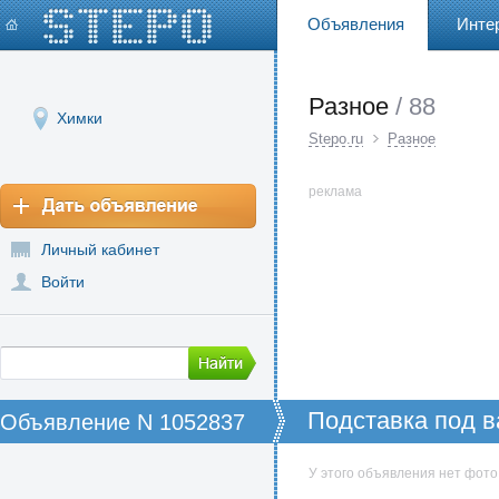
Объявления
Инте
Разное
/ 88
Химки
Stepo.ru
Разное
реклама
Личный кабинет
Войти
Подставка под в
Объявление N 1052837
У этого объявления нет фото