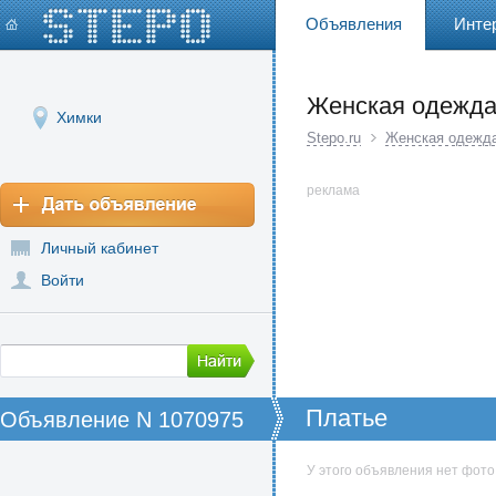
Объявления
Инте
Женская одежд
Химки
Stepo.ru
Женская одежд
реклама
Личный кабинет
Войти
Платье
Объявление N 1070975
У этого объявления нет фото