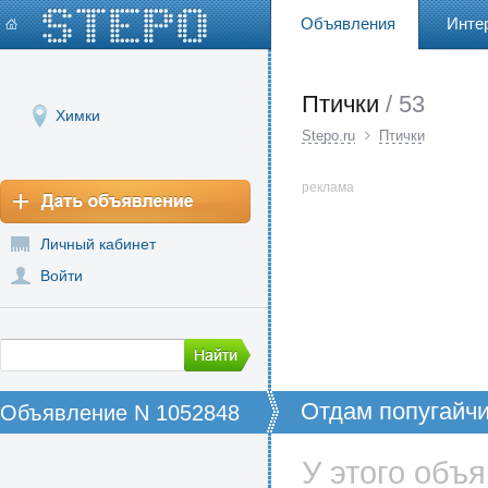
Объявления
Инте
Птички
/ 53
Химки
Stepo.ru
Птички
реклама
Личный кабинет
Войти
Отдам попугайчи
Объявление N 1052848
У этого объ