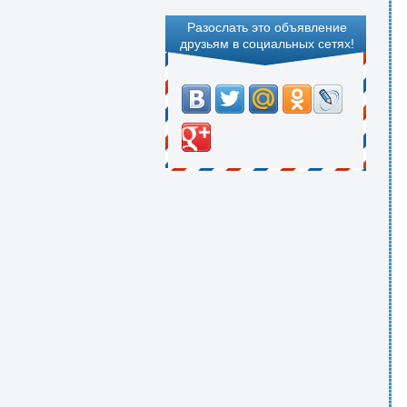
Разослать это объявление
друзьям в социальных сетях!