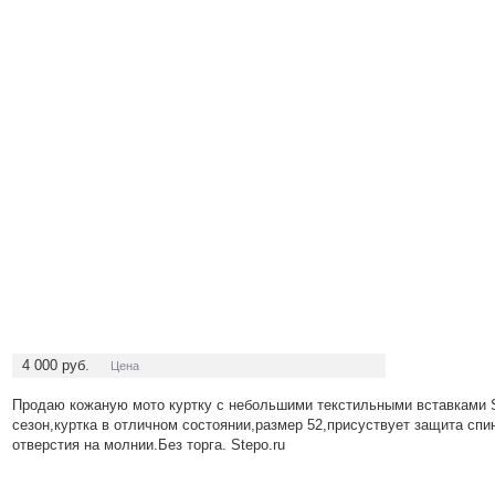
4 000
руб.
Цена
Продаю кожаную мото куртку c небольшими текстильными вставкам
сезон,куртка в отличном состоянии,размер 52,присуствует защита сп
отверстия на молнии.Без торга. Stepo.ru