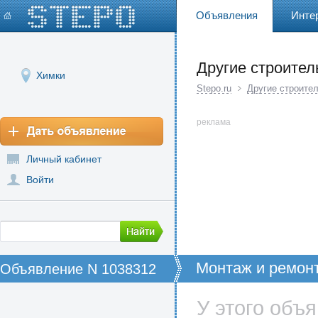
Объявления
Инте
Другие строител
Химки
Stepo.ru
Другие строите
реклама
Личный кабинет
Войти
Монтаж и ремон
Объявление N 1038312
кровли
У этого объ