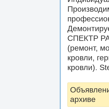
Производи
профессио
Демонтиру
СПЕКТР Р
(ремонт, м
кровли, ге
кровли). St
Объявлени
архиве