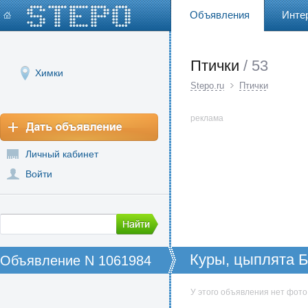
Объявления
Инте
Птички
/ 53
Химки
Stepo.ru
Птички
реклама
Личный кабинет
Войти
Куры, цыплята 
Объявление N 1061984
У этого объявления нет фото