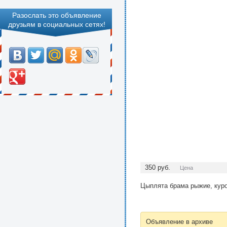
Разослать это объявление
друзьям в социальных сетях!
350
руб.
Цена
Цыплята брама рыжие, куро
Объявление в архиве