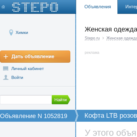
Объявления
Инте
Женская одежд
Химки
Stepo.ru
Женская одежд
реклама
Личный кабинет
Войти
Кофта LTB розо
Объявление N 1052819
У этого объ