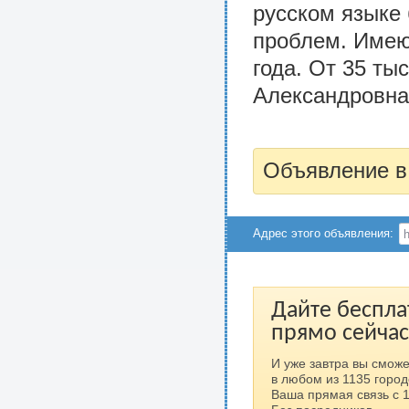
русском языке 
проблем. Имею
года. От 35 ты
Александровна.
Объявление в
Адрес этого объявления:
Дайте беспла
прямо сейчас
И уже завтра вы сможе
в любом из 1135 город
Ваша прямая связь с 