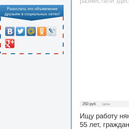
разместили здес
Разослать это объявление
друзьям в социальных сетях!
250
руб.
Цена
Ищу работу нян
55 лет, гражда