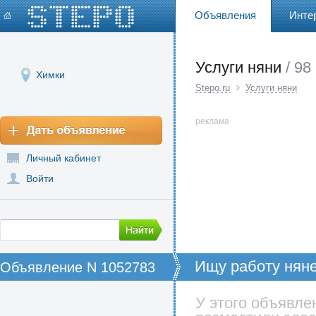
Объявления
Инте
Услуги няни
/ 98
Химки
Stepo.ru
Услуги няни
реклама
Личный кабинет
Войти
Ищу работу няне
Объявление N 1052783
Московском рег
У этого объявле