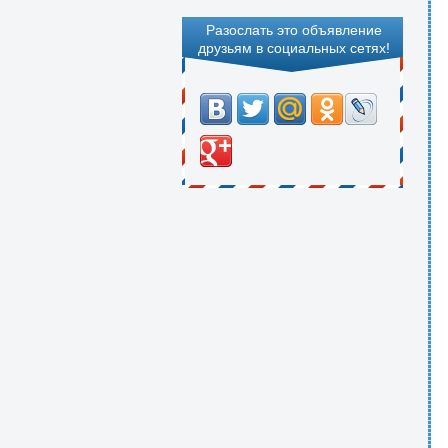
Разослать это объявление
друзьям в социальных сетях!