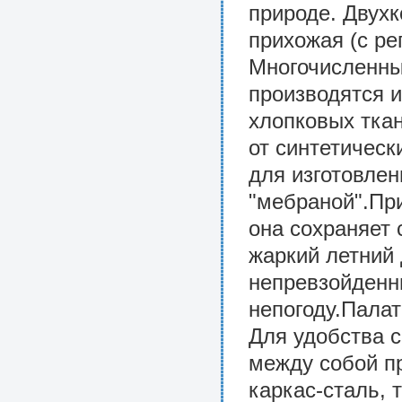
природе. Двух
прихожая (с р
Многочисленны
производятся и
хлопковых тка
от синтетическ
для изготовле
"мебраной".Пр
она сохраняет
жаркий летний
непревзойденн
непогоду.Палат
Для удобства с
между собой пр
каркас-сталь, т