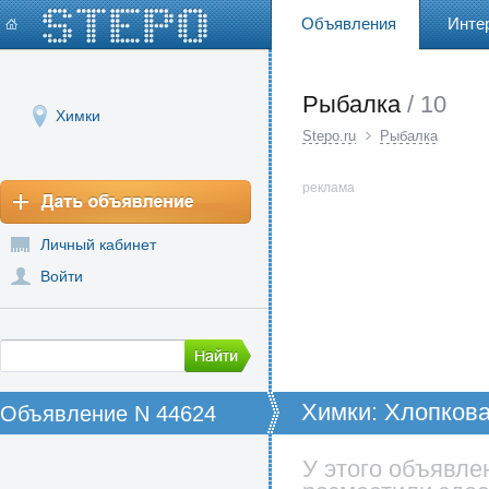
Объявления
Инте
Рыбалка
/ 10
Химки
Stepo.ru
Рыбалка
реклама
Личный кабинет
Войти
Химки: Хлопкова
Объявление N 44624
Одна из самых 
хлопковых палат
У этого объявле