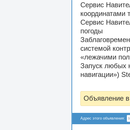
Сервис Навите
координатами 
Сервис Навител
погоды
Заблаговремен
системой конт
«лежачими пол
Запуск любых 
навигации») St
Объявление в
Адрес этого объявления: