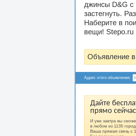
джинсы D&G с 
застегнуть. Ра
Наберите в пои
вещи! Stepo.ru
Объявление в
Адрес этого объявления:
Дайте беспла
прямо сейчас
И уже завтра вы сможе
в любом из 1135 город
Ваша прямая связь с 