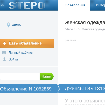
Объявления
Инте
Женская одежд
Химки
Stepo.ru
Женская одежд
реклама
Личный кабинет
Войти
Джинсы DG 131
Объявление N 1052869
У этого объявле