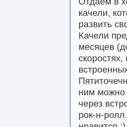
Отдаем в х
качели, ко
развить св
Качели пре
месяцев (до
скоростях,
встроенных
Пятиточечн
ним можно 
через встр
рок-н-ролл
нравится :)