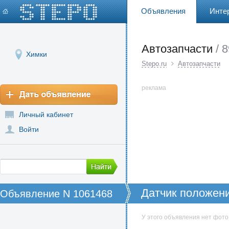
Объявления
Инте
Автозапчасти
/ 
Химки
Stepo.ru
Автозапчасти
реклама
Личный кабинет
Войти
Датчик положени
Объявление N 1061468
ауди 80 авк
У этого объявления нет фото