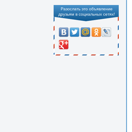
Разослать это объявление
друзьям в социальных сетях!