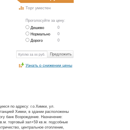
Торг уместен
Проголосуйте за цену:
0
Дешево
0
Нормально
0
Дорого
Предложить
Куплю за хх руб.
Узнать о снижении цены
еся по адресу: г.о.Химки, ул.
станцией Химки, в здании расположены
рогу банк Возрождение. Назначение:
кв.м. торговый зал+59 кв.м. подсобные
ктричество, центральное отопление,