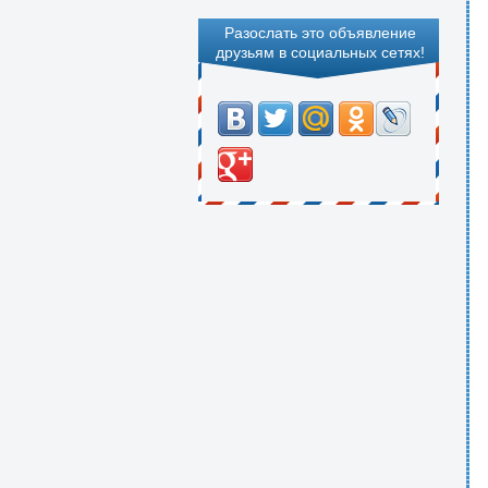
Разослать это объявление
друзьям в социальных сетях!